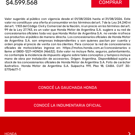
$4.599.568
COMPRAR
Valor sugerido al público con vigencia desde el 01/08/2026 hasta el 31/08/2026. Este
valor no constituye una oferta al consumidor en los términos del art. 7 de la Ley 24.240 ni
del art. 1.103 del Código Civil y Comercial de la Nación, ni un precio en los términos del art.
99 de la Ley 27.743, es un valor que Honda Motor de Argentina S.A. sugiere a su red de
concesionarios oficiales toda vez que Honda Motor de Argentina S.A. no vende ni ofrece
sus productos al público de manera directa. Los concesionarios oficiales de Honda Motor
de Argentina S.A. son empresas independientes y son quienes pactan por cuenta y
orden propia el precio de venta con los clientes. Para conocer la red de concesionarios
oficiales de motocicletas ingrese en: https://motos.honda.com.ar/concesionarios o
llame al 0800-1221-HONDA (46632). Este valor no incluye flete, seguros, patentamiento,
no contempla la incidencia de impuesto alguno sobre tales conceptos y tampoco incluye
mano de obra por instalación de accesorios. Origen: Argentina. Disponibilidad sujeta a
stock de los concesionarios oficiales de Honda Motor de Argentina S.A. Foto de carácter
ilustrativo. Honda Motor de Argentina S.A. Suipacha 1111, Piso 18, CABA. CUIT 30-
57754677-7.
CONOCÉ LA GAUCHADA HONDA
CONOCÉ LA INDUMENTARIA OFICIAL
HONDA