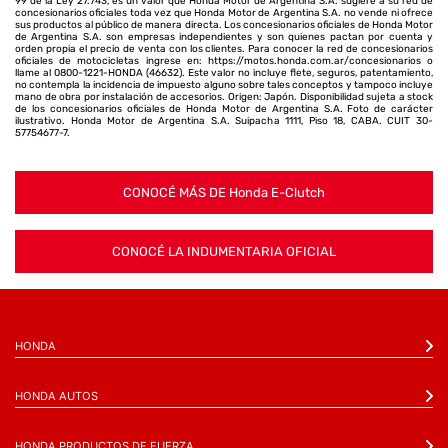
99 de la Ley 27.743, es un valor que Honda Motor de Argentina S.A. sugiere a su red de
concesionarios oficiales toda vez que Honda Motor de Argentina S.A. no vende ni ofrece
sus productos al público de manera directa. Los concesionarios oficiales de Honda Motor
de Argentina S.A. son empresas independientes y son quienes pactan por cuenta y
orden propia el precio de venta con los clientes. Para conocer la red de concesionarios
oficiales de motocicletas ingrese en: https://motos.honda.com.ar/concesionarios o
llame al 0800-1221-HONDA (46632). Este valor no incluye flete, seguros, patentamiento,
no contempla la incidencia de impuesto alguno sobre tales conceptos y tampoco incluye
mano de obra por instalación de accesorios. Origen: Japón. Disponibilidad sujeta a stock
de los concesionarios oficiales de Honda Motor de Argentina S.A. Foto de carácter
ilustrativo. Honda Motor de Argentina S.A. Suipacha 1111, Piso 18, CABA. CUIT 30-
57754677-7.
CONOCÉ MÁS DE Honda E-Clutch
CONOCÉ LA INDUMENTARIA OFICIAL
HONDA
HONDA AUTOS
HONDA PRODUCTOS DE FUERZA