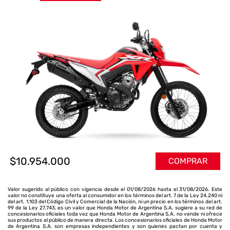
$10.954.000
COMPRAR
Valor sugerido al público con vigencia desde el 01/08/2026 hasta el 31/08/2026. Este
valor no constituye una oferta al consumidor en los términos del art. 7 de la Ley 24.240 ni
del art. 1.103 del Código Civil y Comercial de la Nación, ni un precio en los términos del art.
99 de la Ley 27.743, es un valor que Honda Motor de Argentina S.A. sugiere a su red de
concesionarios oficiales toda vez que Honda Motor de Argentina S.A. no vende ni ofrece
sus productos al público de manera directa. Los concesionarios oficiales de Honda Motor
de Argentina S.A. son empresas independientes y son quienes pactan por cuenta y