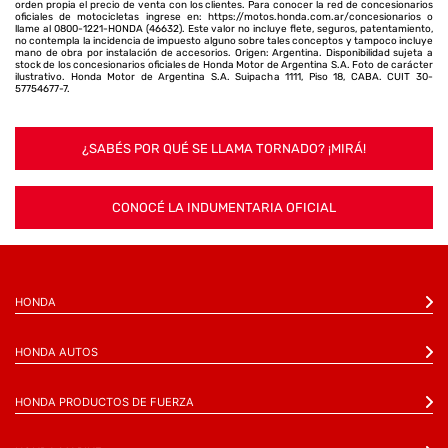
orden propia el precio de venta con los clientes. Para conocer la red de concesionarios
oficiales de motocicletas ingrese en: https://motos.honda.com.ar/concesionarios o
llame al 0800-1221-HONDA (46632). Este valor no incluye flete, seguros, patentamiento,
no contempla la incidencia de impuesto alguno sobre tales conceptos y tampoco incluye
mano de obra por instalación de accesorios. Origen: Argentina. Disponibilidad sujeta a
stock de los concesionarios oficiales de Honda Motor de Argentina S.A. Foto de carácter
ilustrativo. Honda Motor de Argentina S.A. Suipacha 1111, Piso 18, CABA. CUIT 30-
57754677-7.
¿SABÉS POR QUÉ SE LLAMA TORNADO? ¡MIRÁ!
CONOCÉ LA INDUMENTARIA OFICIAL
HONDA
HONDA AUTOS
HONDA PRODUCTOS DE FUERZA