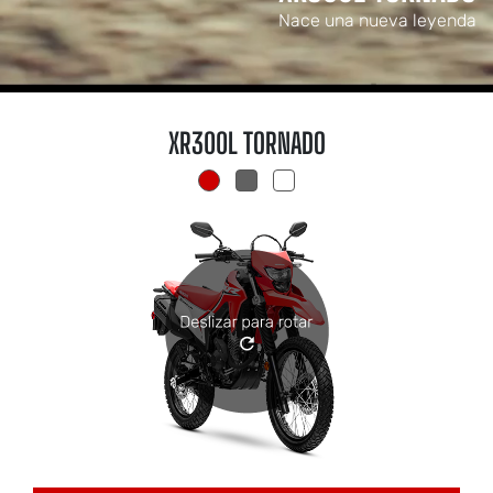
Nace una nueva leyenda
XR300L TORNADO