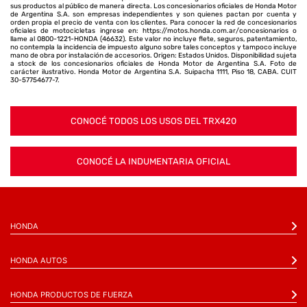
sus productos al público de manera directa. Los concesionarios oficiales de Honda Motor
de Argentina S.A. son empresas independientes y son quienes pactan por cuenta y
orden propia el precio de venta con los clientes. Para conocer la red de concesionarios
oficiales de motocicletas ingrese en: https://motos.honda.com.ar/concesionarios o
llame al 0800-1221-HONDA (46632). Este valor no incluye flete, seguros, patentamiento,
no contempla la incidencia de impuesto alguno sobre tales conceptos y tampoco incluye
mano de obra por instalación de accesorios. Origen: Estados Unidos. Disponibilidad sujeta
a stock de los concesionarios oficiales de Honda Motor de Argentina S.A. Foto de
carácter ilustrativo. Honda Motor de Argentina S.A. Suipacha 1111, Piso 18, CABA. CUIT
30-57754677-7.
CONOCÉ TODOS LOS USOS DEL TRX420
CONOCÉ LA INDUMENTARIA OFICIAL
HONDA
HONDA AUTOS
HONDA PRODUCTOS DE FUERZA