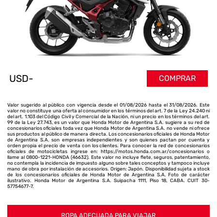
USD-
COMPRAR
Valor sugerido al público con vigencia desde el 01/08/2026 hasta el 31/08/2026. Este
valor no constituye una oferta al consumidor en los términos del art. 7 de la Ley 24.240 ni
del art. 1.103 del Código Civil y Comercial de la Nación, ni un precio en los términos del art.
99 de la Ley 27.743, es un valor que Honda Motor de Argentina S.A. sugiere a su red de
concesionarios oficiales toda vez que Honda Motor de Argentina S.A. no vende ni ofrece
sus productos al público de manera directa. Los concesionarios oficiales de Honda Motor
de Argentina S.A. son empresas independientes y son quienes pactan por cuenta y
orden propia el precio de venta con los clientes. Para conocer la red de concesionarios
oficiales de motocicletas ingrese en: https://motos.honda.com.ar/concesionarios o
llame al 0800-1221-HONDA (46632). Este valor no incluye flete, seguros, patentamiento,
no contempla la incidencia de impuesto alguno sobre tales conceptos y tampoco incluye
mano de obra por instalación de accesorios. Origen: Japón. Disponibilidad sujeta a stock
de los concesionarios oficiales de Honda Motor de Argentina S.A. Foto de carácter
ilustrativo. Honda Motor de Argentina S.A. Suipacha 1111, Piso 18, CABA. CUIT 30-
57754677-7.
ROPA ADECUADA PARA VIAJAR