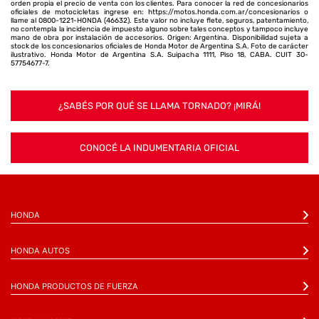
orden propia el precio de venta con los clientes. Para conocer la red de concesionarios
oficiales de motocicletas ingrese en: https://motos.honda.com.ar/concesionarios o
llame al 0800-1221-HONDA (46632). Este valor no incluye flete, seguros, patentamiento,
no contempla la incidencia de impuesto alguno sobre tales conceptos y tampoco incluye
mano de obra por instalación de accesorios. Origen: Argentina. Disponibilidad sujeta a
stock de los concesionarios oficiales de Honda Motor de Argentina S.A. Foto de carácter
ilustrativo. Honda Motor de Argentina S.A. Suipacha 1111, Piso 18, CABA. CUIT 30-
57754677-7.
¿SABÉS POR QUÉ SE LLAMA TORNADO? ¡MIRÁ!
CONOCÉ LA INDUMENTARIA OFICIAL
HONDA
HONDA AUTOS
HONDA PRODUCTOS DE FUERZA