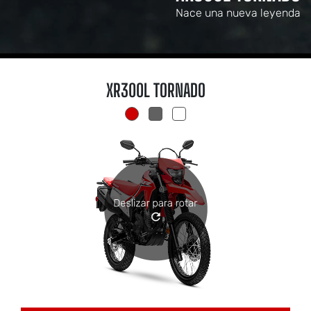
Nace una nueva leyenda
XR300L TORNADO