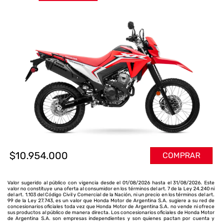
$10.954.000
COMPRAR
Valor sugerido al público con vigencia desde el 01/08/2026 hasta el 31/08/2026. Este
valor no constituye una oferta al consumidor en los términos del art. 7 de la Ley 24.240 ni
del art. 1.103 del Código Civil y Comercial de la Nación, ni un precio en los términos del art.
99 de la Ley 27.743, es un valor que Honda Motor de Argentina S.A. sugiere a su red de
concesionarios oficiales toda vez que Honda Motor de Argentina S.A. no vende ni ofrece
sus productos al público de manera directa. Los concesionarios oficiales de Honda Motor
de Argentina S.A. son empresas independientes y son quienes pactan por cuenta y